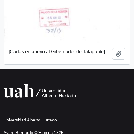
[Cartas en apoyo al Gibernador de Talagante]
Añadi
Universidad Alberto Hurtado
Avda. Bernardo O’Higgins 1825