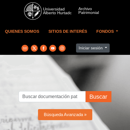
Skip to main content
QUIENES SOMOS
SITIOS DE INTERÉS
FONDOS
Iniciar sesión
Buscar
Búsqueda Avanzada »