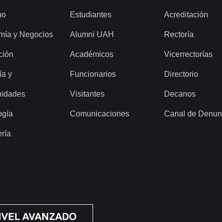
ho
Estudiantes
Acreditación
mía y Negocios
Alumni UAH
Rectoría
ción
Académicos
Vicerrectorías
ía y
Funcionarios
Directorio
idades
Visitantes
Decanos
ogía
Comunicaciones
Canal de Denun
ería