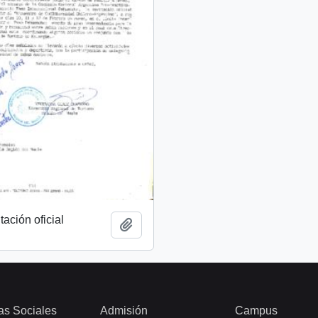
tación oficial
Añadir al portapapeles
as Sociales
Admisión
Campus