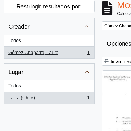
Mos
Restringir resultados por:
Colecc
Remove filter:
Creador
Gómez Chapar
Todos
Opciones
Gómez Chaparro, Laura
1
, 1 resultados
Imprimir vi
Lugar
Todos
Talca (Chile)
1
, 1 resultados