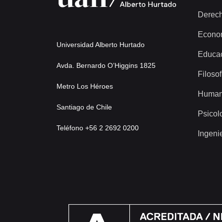
Derec
Econo
Universidad Alberto Hurtado
Educa
Avda. Bernardo O’Higgins 1825
Filosof
Metro Los Héroes
Human
Santiago de Chile
Psicol
Teléfono +56 2 2692 0200
Ingeni