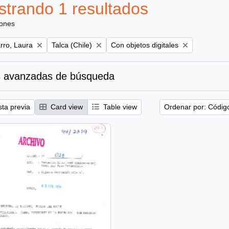
trando 1 resultados
iones
Remove filter:
Remove filter:
ro, Laura
Talca (Chile)
Con objetos digitales
 avanzadas de búsqueda
sta previa
Card view
Table view
Ordenar por: Códig