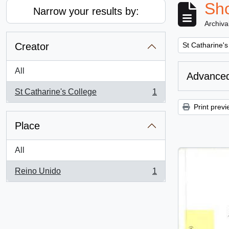
Sho
Narrow your results by:
Archiva
Remove filter:
Creator
St Catharine's
All
Advanced
St Catharine's College
1
, 1 results
Print previ
Place
All
Reino Unido
1
, 1 results