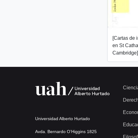
[Cartas de 
en St Catha
Cambridge]
Cienci
Derec
Econo
Universidad Alberto Hurtado
Educa
Avda. Bernardo O’Higgins 1825
Filosof