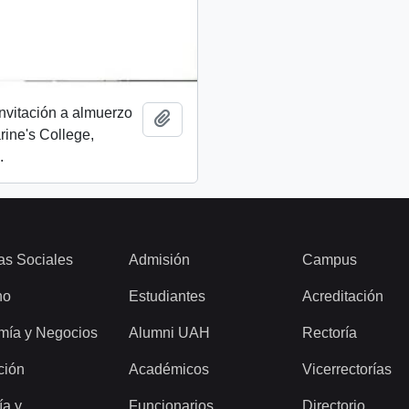
invitación a almuerzo
Add to clipboard
rine's College,
.
as Sociales
Admisión
Campus
ho
Estudiantes
Acreditación
mía y Negocios
Alumni UAH
Rectoría
ción
Académicos
Vicerrectorías
ía y
Funcionarios
Directorio