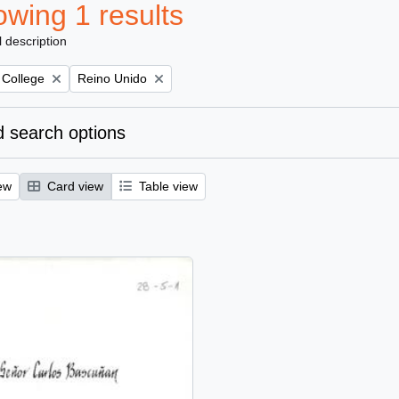
wing 1 results
l description
Remove filter:
 College
Reino Unido
 search options
ew
Card view
Table view