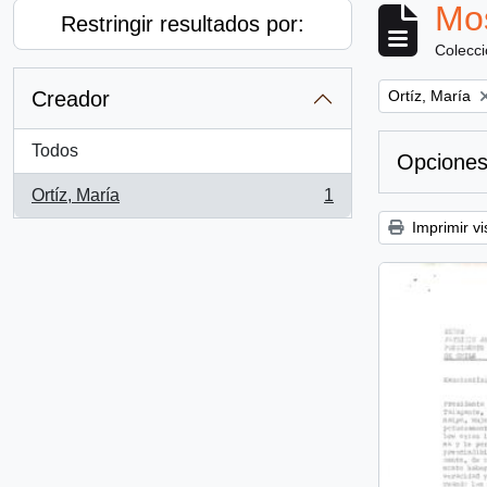
Mos
Restringir resultados por:
Colecc
Remove filter:
Creador
Ortíz, María
Todos
Opciones
Ortíz, María
1
, 1 resultados
Imprimir vi