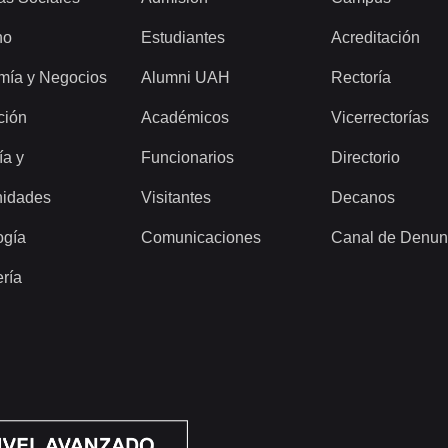
ho
Estudiantes
Acreditación
mía y Negocios
Alumni UAH
Rectoría
ción
Académicos
Vicerrectorías
ía y
Funcionarios
Directorio
idades
Visitantes
Decanos
ogía
Comunicaciones
Canal de Denun
ería