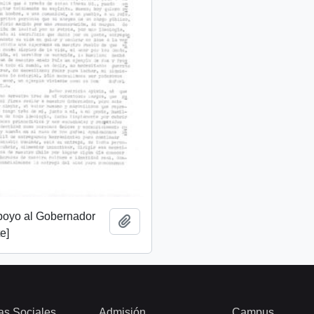
apoyo al Gobernador
Añadir al portapapeles
e]
as Sociales
Admisión
Campus