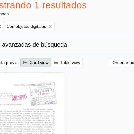
trando 1 resultados
iones
Remove filter:
Con objetos digitales
 avanzadas de búsqueda
sta previa
Card view
Table view
Ordenar por