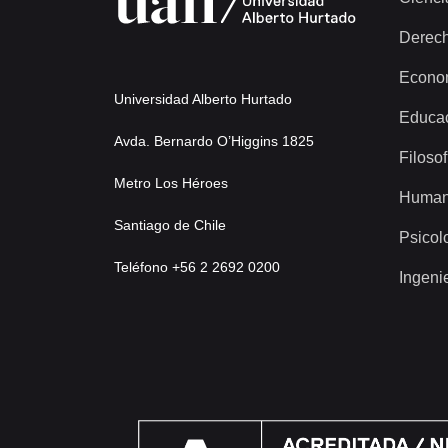
Derec
Econo
Universidad Alberto Hurtado
Educa
Avda. Bernardo O’Higgins 1825
Filosof
Metro Los Héroes
Human
Santiago de Chile
Psicol
Teléfono +56 2 2692 0200
Ingeni