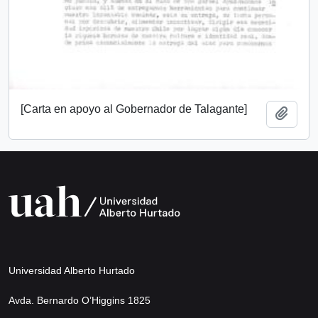
[Carta en apoyo al Gobernador de Talagante]
Añadi
Universidad Alberto Hurtado
Avda. Bernardo O’Higgins 1825