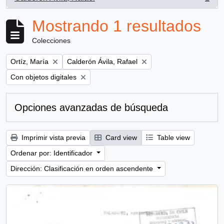
, 1 resultados
Mostrando 1 resultados
Colecciones
Remove filter:
Remove filter:
Ortíz, María
Calderón Ávila, Rafael
Remove filter:
Con objetos digitales
Opciones avanzadas de búsqueda
Imprimir vista previa
Card view
Table view
Ordenar por: Identificador
Dirección: Clasificación en orden ascendente