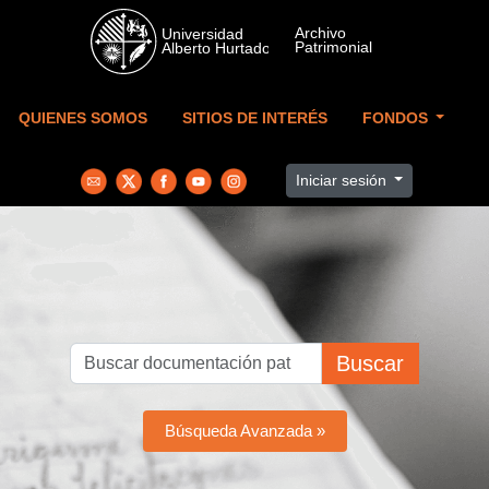
Skip to main content
QUIENES SOMOS
SITIOS DE INTERÉS
FONDOS
Iniciar sesión
Buscar
Búsqueda Avanzada »