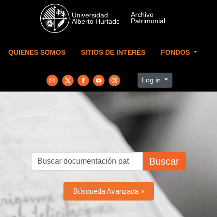
Skip to main content
QUIENES SOMOS
SITIOS DE INTERÉS
FONDOS
Log in
Buscar
Búsqueda Avanzada »