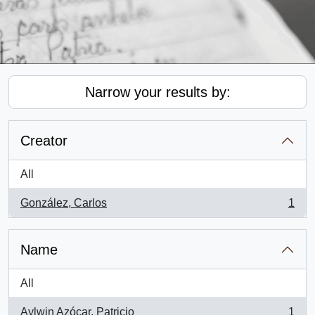
Narrow your results by:
Creator
All
González, Carlos
1
, 1 results
Name
All
Aylwin Azócar, Patricio
1