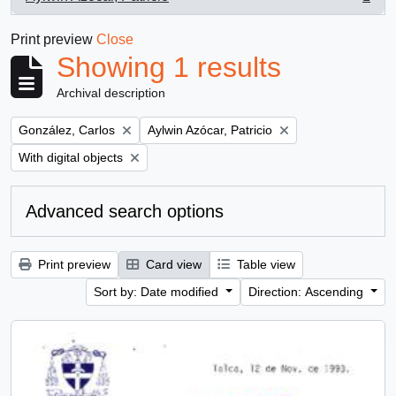
, 1 results
Print preview
Close
Showing 1 results
Archival description
Remove filter:
Remove filter:
González, Carlos
Aylwin Azócar, Patricio
Remove filter:
With digital objects
Advanced search options
Print preview
Card view
Table view
Sort by: Date modified
Direction: Ascending