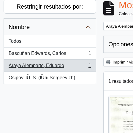
Mos
Restringir resultados por:
Colecc
Remove filter:
Nombre
Araya Alempar
Todos
Opciones
Bascuñan Edwards, Carlos
1
, 1 resultados
Imprimir vi
Araya Alemparte, Eduardo
1
, 1 resultados
Osipov, I︠U︡. S. (I︠U︡riĭ Sergeevich)
1
, 1 resultados
1 resultado