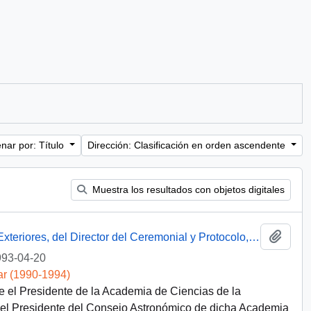
nar por: Título
Dirección: Clasificación en orden ascendente
Muestra los resultados con objetos digitales
Añadi
Carta desde el Ministerio de Relaciones Exteriores, del Director del Ceremonial y Protocolo, sr. E. Araya A. dirigida al Señor Carlos Bascuñán, Jefe de Gabinete de su Excelencia el Presidente de la República
93-04-20
ar (1990-1994)
e el Presidente de la Academia de Ciencias de la
 el Presidente del Consejo Astronómico de dicha Academia