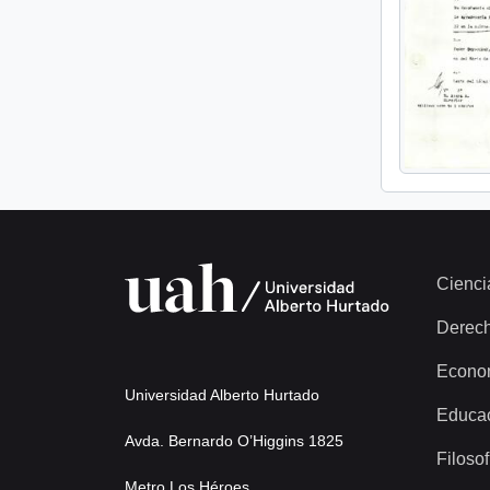
Cienci
Derec
Econo
Universidad Alberto Hurtado
Educa
Avda. Bernardo O’Higgins 1825
Filosof
Metro Los Héroes