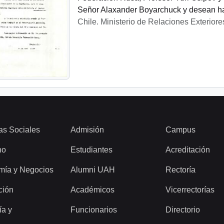
Señor Alaxander Boyarchuck y desean hace
Chile. Ministerio de Relaciones Exteriore
as Sociales
Admisión
Campus
ho
Estudiantes
Acreditación
mía y Negocios
Alumni UAH
Rectoría
ción
Académicos
Vicerrectorías
ía y
Funcionarios
Directorio