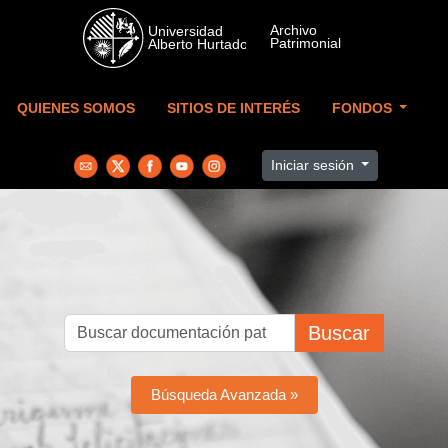
Skip to main content
QUIENES SOMOS
SITIOS DE INTERÉS
FONDOS
Iniciar sesión
Buscar
Búsqueda Avanzada »