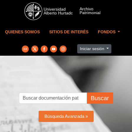
Skip to main content
QUIENES SOMOS
SITIOS DE INTERÉS
FONDOS
Iniciar sesión
Buscar
Búsqueda Avanzada »