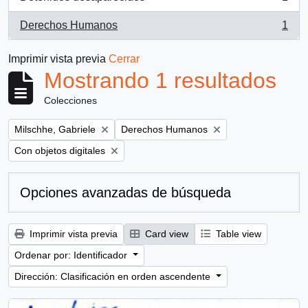
, 1 resultados
Derechos Humanos
1
, 1 resultados
Imprimir vista previa
Cerrar
Mostrando 1 resultados
Colecciones
Remove filter:
Remove filter:
Milschhe, Gabriele
Derechos Humanos
Remove filter:
Con objetos digitales
Opciones avanzadas de búsqueda
Imprimir vista previa
Card view
Table view
Ordenar por: Identificador
Dirección: Clasificación en orden ascendente