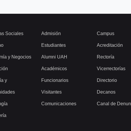
as Sociales
Admisión
Campus
ho
Estudiantes
Acreditación
mía y Negocios
Alumni UAH
Rectoría
ción
Académicos
Vicerrectorías
ía y
Funcionarios
Directorio
idades
Visitantes
Decanos
ogía
Comunicaciones
Canal de Denun
ería