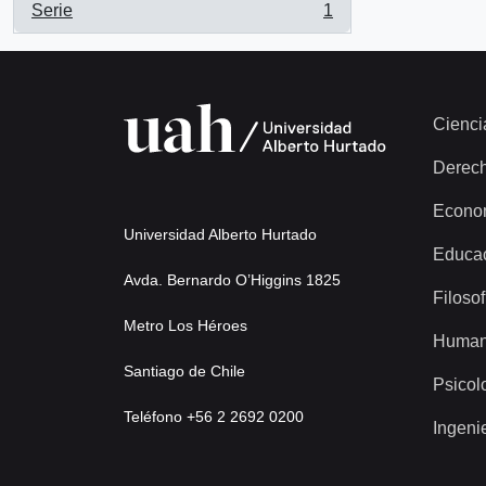
Serie
1
, 1 resultados
Cienci
Derec
Econo
Universidad Alberto Hurtado
Educa
Avda. Bernardo O’Higgins 1825
Filosof
Metro Los Héroes
Human
Santiago de Chile
Psicol
Teléfono +56 2 2692 0200
Ingeni