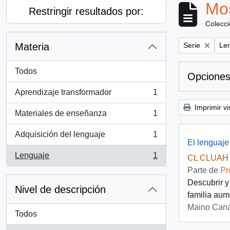
Mos
Restringir resultados por:
Colecc
Remove filter:
Rem
Materia
Serie
Le
Todos
Opciones
Aprendizaje transformador
1
, 1 resultados
Imprimir vi
Materiales de enseñanza
1
, 1 resultados
Adquisición del lenguaje
1
, 1 resultados
El lenguaje
Lenguaje
1
CL CLUAH 
, 1 resultados
Parte de
Pr
Descubrir y
Nivel de descripción
familia aum
Maino Cana
Todos