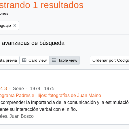
trando 1 resultados
iones
ove filter:
nguaje
 avanzadas de búsqueda
sta previa
Card view
Table view
Ordenar por: Códig
4-3
·
Serie
·
1974 - 1975
ograma Padres e Hijos: fotografías de Juan Maino
 comprender la importancia de la comunicación y la estimulación 
ente su interacción verbal con el niño.
les, Juan Bosco