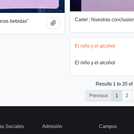
Cartel : Nuestras conclusio
unas bebidas"
Add to clipboard
El niño y el alcohol
El niño y el alcohol
Results 1 to 20 of
Previous
1
2
as Sociales
Admisión
Campus