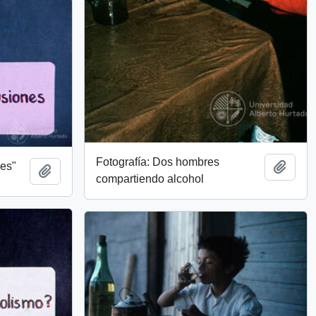
Fotografía: Dos hombres
Add t
nes"
Add to clipboard
compartiendo alcohol