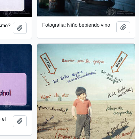
Fotografía: Niño bebiendo vino
ismo?
Add t
Add to clipboard
 el
Add to clipboard