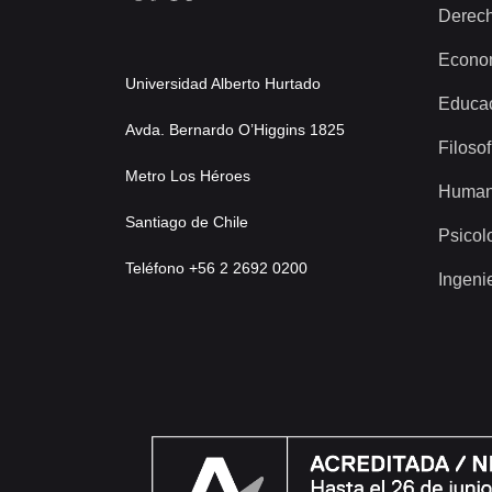
Derec
Econo
Universidad Alberto Hurtado
Educa
Avda. Bernardo O’Higgins 1825
Filosof
Metro Los Héroes
Human
Santiago de Chile
Psicol
Teléfono +56 2 2692 0200
Ingeni