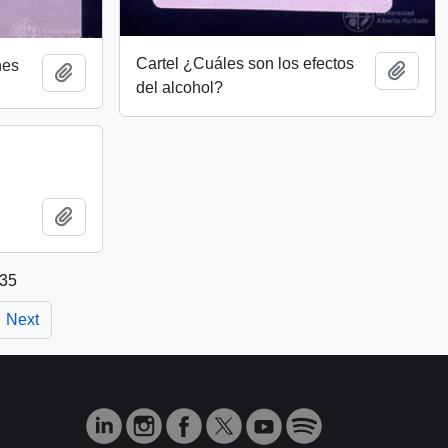
Cartel ¿Cuáles son los efectos
nes
Add t
Add to clipboard
del alcohol?
Add to clipboard
 35
Next