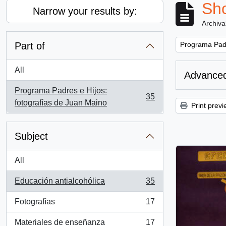
Sho
Narrow your results by:
Archiva
Remove filter:
Part of
Programa Padr
All
Advanced
Programa Padres e Hijos:
35
, 35 results
fotografías de Juan Maino
Print previ
Subject
All
Educación antialcohólica
35
, 35 results
Fotografías
17
, 17 results
Materiales de enseñanza
17