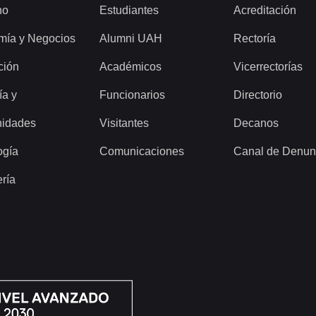
ho
Estudiantes
Acreditación
mía y Negocios
Alumni UAH
Rectoría
ción
Académicos
Vicerrectorías
ía y
Funcionarios
Directorio
idades
Visitantes
Decanos
ogía
Comunicaciones
Canal de Denun
ería