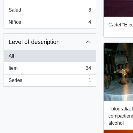
, 17 results
Salud
6
, 6 results
Niños
4
Cartel "Efe
, 4 results
Level of description
All
Item
34
, 34 results
Series
1
, 1 results
Fotografía
compartiend
alcohol