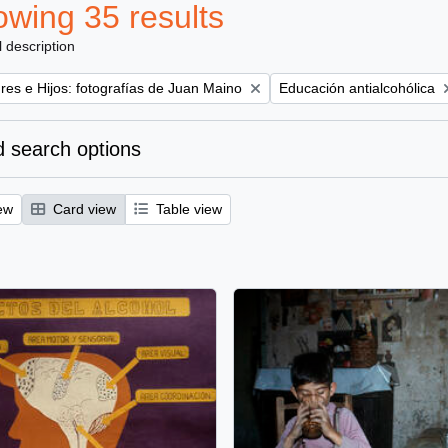
wing 35 results
l description
Remove filter:
es e Hijos: fotografías de Juan Maino
Educación antialcohólica
 search options
ew
Card view
Table view