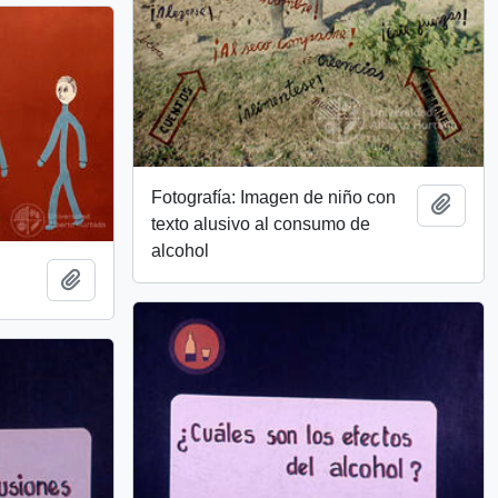
Fotografía: Imagen de niño con
Add t
texto alusivo al consumo de
alcohol
Add to clipboard