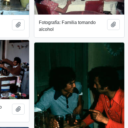
Fotografía: Familia tomando
Add t
Add to clipboard
alcohol
o
Add to clipboard