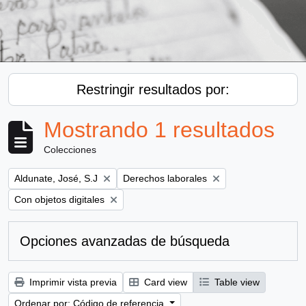
Restringir resultados por:
Mostrando 1 resultados
Colecciones
Remove filter:
Remove filter:
Aldunate, José, S.J
Derechos laborales
Remove filter:
Con objetos digitales
Opciones avanzadas de búsqueda
Imprimir vista previa
Card view
Table view
Ordenar por: Código de referencia