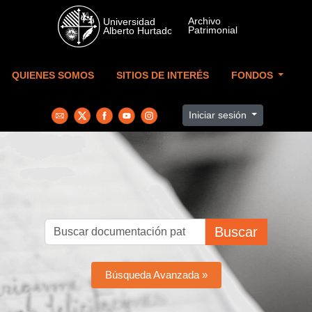
Skip to main content
QUIENES SOMOS
SITIOS DE INTERÉS
FONDOS
Iniciar sesión
Buscar
Búsqueda Avanzada »