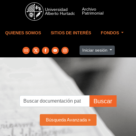
Skip to main content
QUIENES SOMOS
SITIOS DE INTERÉS
FONDOS
Iniciar sesión
Buscar
Búsqueda Avanzada »