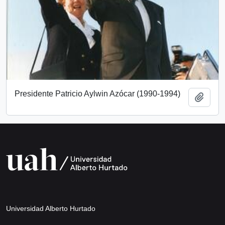
Presidente Patricio Aylwin Azócar (1990-1994)
Añadi
Universidad Alberto Hurtado