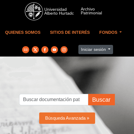
Skip to main content
QUIENES SOMOS
SITIOS DE INTERÉS
FONDOS
Iniciar sesión
Buscar
Búsqueda Avanzada »