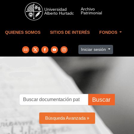
Skip to main content
QUIENES SOMOS
SITIOS DE INTERÉS
FONDOS
Iniciar sesión
Buscar
Búsqueda Avanzada »