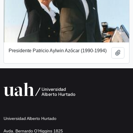
Presidente Patricio Aylwin Azócar (1990-1994)
Añadi
Universidad Alberto Hurtado
Avda. Bernardo O’Higgins 1825