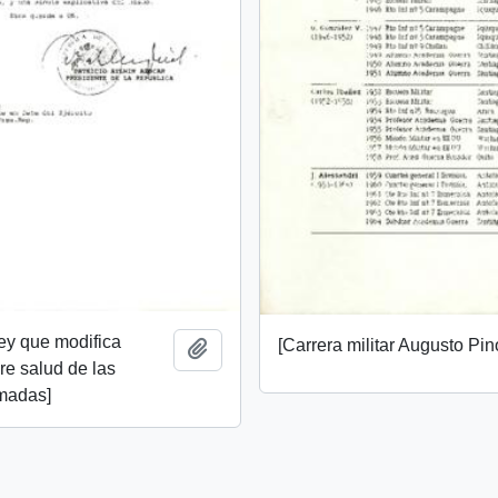
ey que modifica
[Carrera militar Augusto Pin
Añadir al portapapeles
e salud de las
madas]