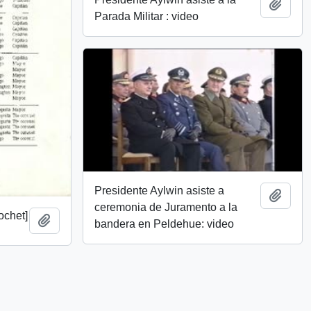
Añadi
Parada Militar : video
Presidente Aylwin asiste a
Añadi
ceremonia de Juramento a la
ochet]
Añadir al portapapeles
bandera en Peldehue: video