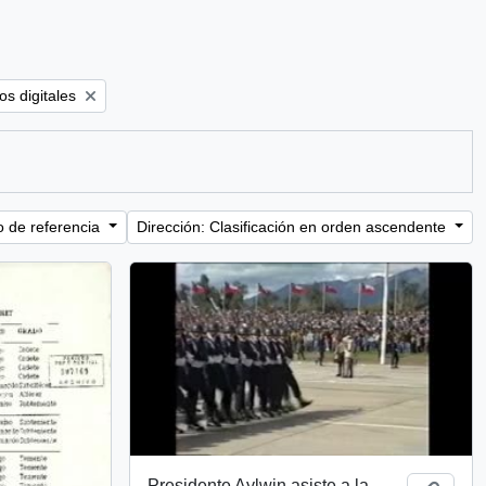
ter:
os digitales
o de referencia
Dirección: Clasificación en orden ascendente
Presidente Aylwin asiste a la