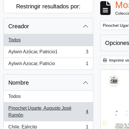
Mos
Restringir resultados por:
Colecc
Remove filter:
Creador
Pinochet Ugar
Todos
Opciones
Aylwin Azócar, Patricio1
3
, 3 resultados
Imprimir vi
Aylwin Azocar, Patricio
1
, 1 resultados
Nombre
Todos
Pinochet Ugarte, Augusto José
4
, 4 resultados
Ramón
Chile. Ejército
1