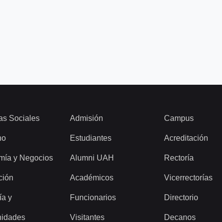
as Sociales
Admisión
Campus
ho
Estudiantes
Acreditación
mía y Negocios
Alumni UAH
Rectoría
ción
Académicos
Vicerrectorías
ía y
Funcionarios
Directorio
idades
Visitantes
Decanos