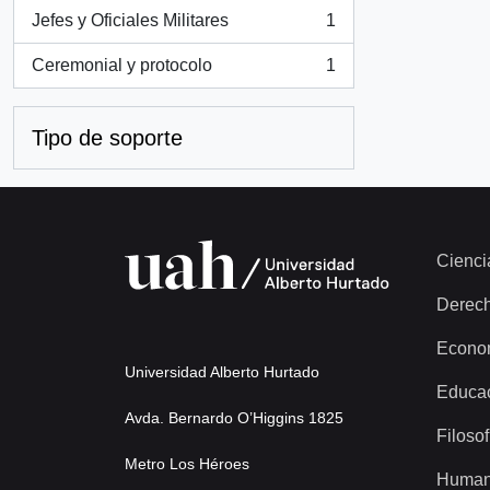
Jefes y Oficiales Militares
1
, 1 resultados
Ceremonial y protocolo
1
, 1 resultados
Tipo de soporte
Cienci
Derec
Econo
Universidad Alberto Hurtado
Educa
Avda. Bernardo O’Higgins 1825
Filosof
Metro Los Héroes
Human