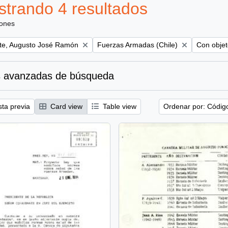
trando 4 resultados
iones
Remove filter:
Remove fil
te, Augusto José Ramón
Fuerzas Armadas (Chile)
Con objet
 avanzadas de búsqueda
sta previa
Card view
Table view
Ordenar por: Códig