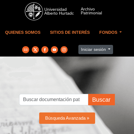
Skip to main content
QUIENES SOMOS
SITIOS DE INTERÉS
FONDOS
Iniciar sesión
Buscar
Búsqueda Avanzada »