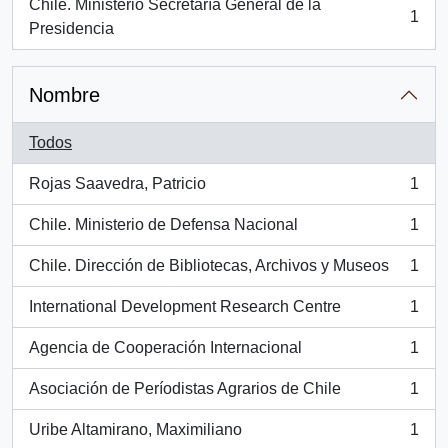
Chile. Ministerio Secretaría General de la
1
, 1 resultados
Presidencia
Nombre
Todos
Rojas Saavedra, Patricio
1
, 1 resultados
Chile. Ministerio de Defensa Nacional
1
, 1 resultados
Chile. Dirección de Bibliotecas, Archivos y Museos
1
, 1 resultados
International Development Research Centre
1
, 1 resultados
Agencia de Cooperación Internacional
1
, 1 resultados
Asociación de Períodistas Agrarios de Chile
1
, 1 resultados
Uribe Altamirano, Maximiliano
1
, 1 resultados