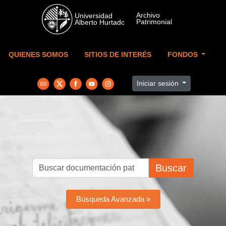
Skip to main content
QUIENES SOMOS
SITIOS DE INTERÉS
FONDOS
Iniciar sesión
Buscar
Búsqueda Avanzada »