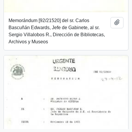
Memorándum [92/21520] del sr. Carlos
Añadi
Bascuñán Edwards, Jefe de Gabinete, al sr.
Sergio Villalobos R., Dirección de Bibliotecas,
Archivos y Museos