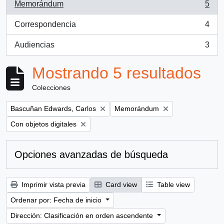
Memorándum
5
, 5 resultados
Correspondencia
4
, 4 resultados
Audiencias
3
, 3 resultados
Mostrando 5 resultados
Colecciones
Remove filter:
Remove filter:
Bascuñan Edwards, Carlos
Memorándum
Remove filter:
Con objetos digitales
Opciones avanzadas de búsqueda
Imprimir vista previa
Card view
Table view
Ordenar por: Fecha de inicio
Dirección: Clasificación en orden ascendente