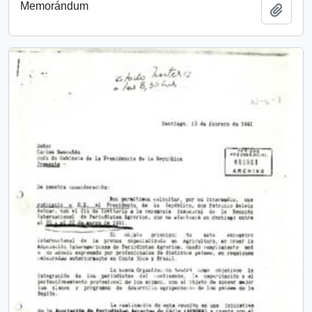
Memorándum
Añadi