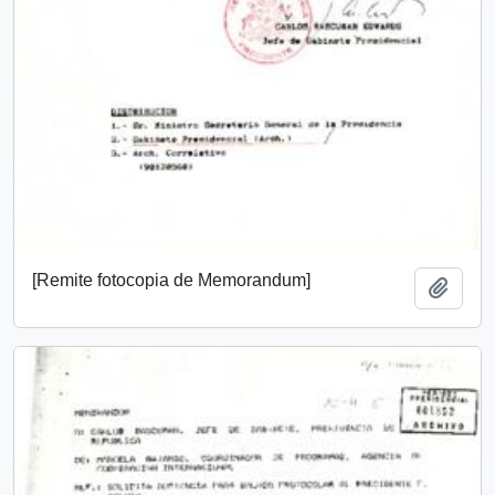
[Remite fotocopia de Memorandum]
Añadi