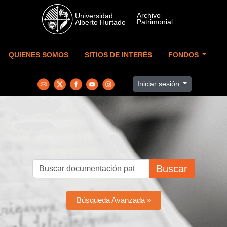
Skip to main content
QUIENES SOMOS
SITIOS DE INTERÉS
FONDOS
Iniciar sesión
Buscar
Búsqueda Avanzada »