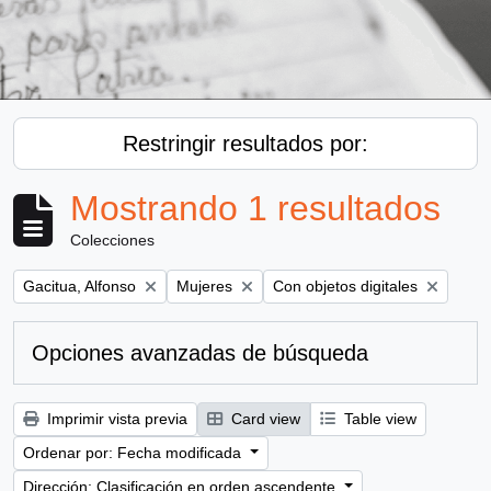
Restringir resultados por:
Mostrando 1 resultados
Colecciones
Remove filter:
Remove filter:
Remove filter:
Gacitua, Alfonso
Mujeres
Con objetos digitales
Opciones avanzadas de búsqueda
Imprimir vista previa
Card view
Table view
Ordenar por: Fecha modificada
Dirección: Clasificación en orden ascendente