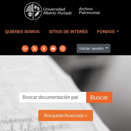
Skip to main content
QUIENES SOMOS
SITIOS DE INTERÉS
FONDOS
Iniciar sesión
Buscar
Búsqueda Avanzada »