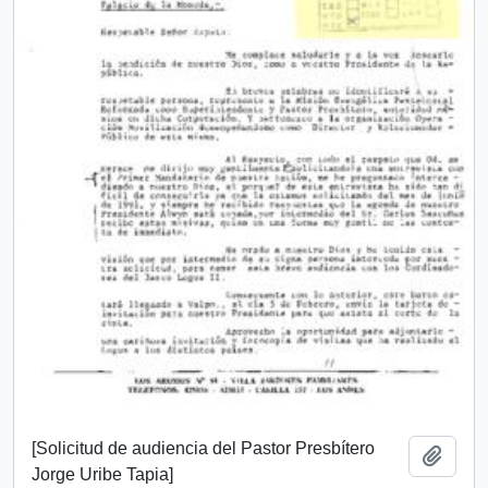
[Solicitud de audiencia del Pastor Presbítero
Add t
Jorge Uribe Tapia]