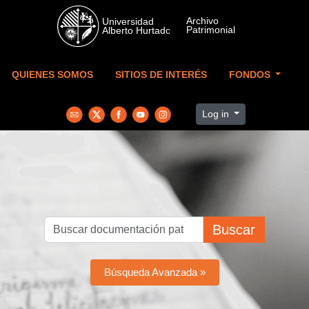
Skip to main content
QUIENES SOMOS
SITIOS DE INTERÉS
FONDOS
Log in
Buscar
Búsqueda Avanzada »