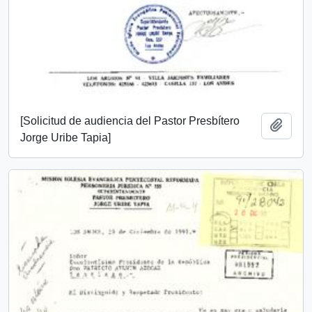
[Solicitud de audiencia del Pastor Presbítero
Add t
Jorge Uribe Tapia]