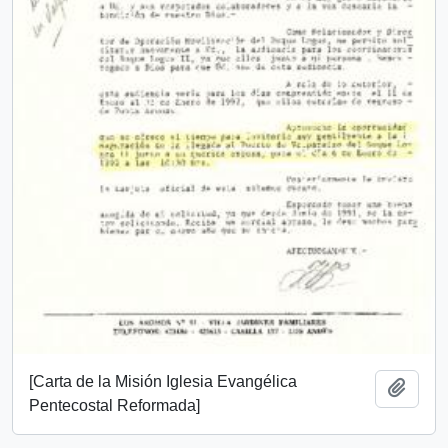
[Carta de la Misión Iglesia Evangélica
Add t
Pentecostal Reformada]