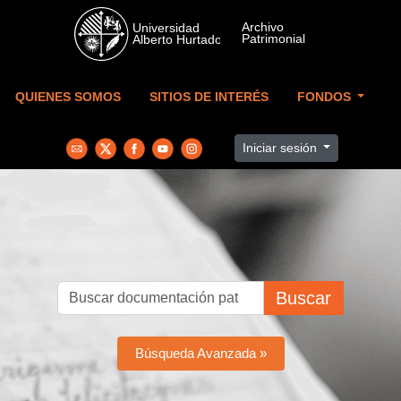
Skip to main content
QUIENES SOMOS
SITIOS DE INTERÉS
FONDOS
Iniciar sesión
Buscar
Búsqueda Avanzada »