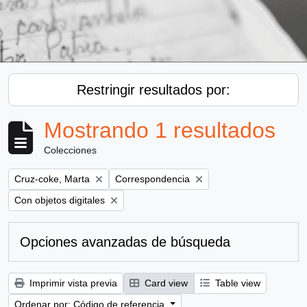
Restringir resultados por:
Mostrando 1 resultados
Colecciones
Remove filter:
Remove filter:
Cruz-coke, Marta
Correspondencia
Remove filter:
Con objetos digitales
Opciones avanzadas de búsqueda
Imprimir vista previa
Card view
Table view
Ordenar por: Código de referencia