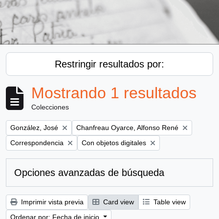
Restringir resultados por:
Mostrando 1 resultados
Colecciones
Remove filter:
Remove filter:
González, José
Chanfreau Oyarce, Alfonso René
Remove filter:
Remove filter:
Correspondencia
Con objetos digitales
Opciones avanzadas de búsqueda
Imprimir vista previa
Card view
Table view
Ordenar por: Fecha de inicio