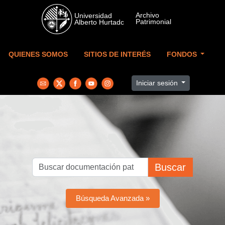
Skip to main content
QUIENES SOMOS
SITIOS DE INTERÉS
FONDOS
Iniciar sesión
Buscar
Búsqueda Avanzada »