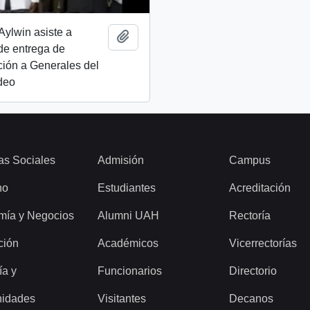
Aylwin asiste a
Añadir al portapapeles
de entrega de
ión a Generales del
ideo
as Sociales
Admisión
Campus
ho
Estudiantes
Acreditación
mía y Negocios
Alumni UAH
Rectoría
ción
Académicos
Vicerrectorías
ía y
Funcionarios
Directorio
idades
Visitantes
Decanos