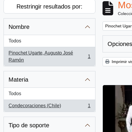
Mos
Restringir resultados por:
Colecc
Remove filter:
Nombre
Pinochet Ugar
Todos
Opciones
Pinochet Ugarte, Augusto José
1
, 1 resultados
Ramón
Imprimir vi
Materia
Todos
Condecoraciones (Chile)
1
, 1 resultados
Tipo de soporte