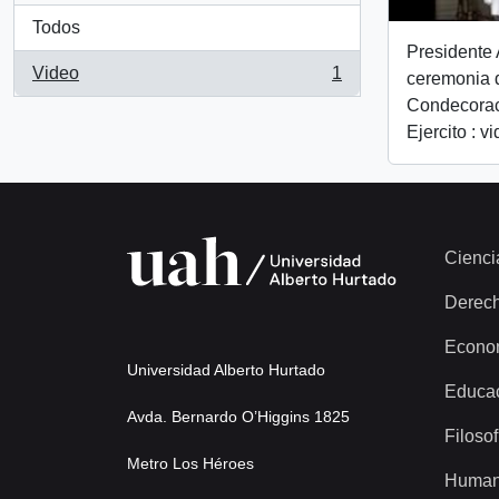
Todos
Presidente 
Video
1
ceremonia 
, 1 resultados
Condecorac
Ejercito : v
Cienci
Derec
Econo
Universidad Alberto Hurtado
Educa
Avda. Bernardo O’Higgins 1825
Filosof
Metro Los Héroes
Human