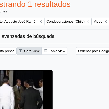
trando 1 resultados
iones
Remove filter:
Remove fil
te, Augusto José Ramón
Condecoraciones (Chile)
Video
 avanzadas de búsqueda
sta previa
Card view
Table view
Ordenar por: Códig