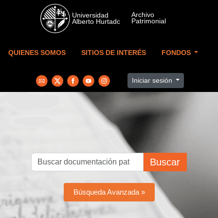
Skip to main content
QUIENES SOMOS
SITIOS DE INTERÉS
FONDOS
Iniciar sesión
Buscar
Búsqueda Avanzada »