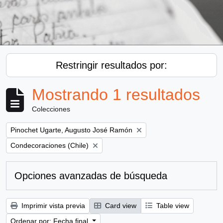
Restringir resultados por:
Mostrando 1 resultados
Colecciones
Remove filter:
Pinochet Ugarte, Augusto José Ramón
Remove filter:
Condecoraciones (Chile)
Opciones avanzadas de búsqueda
Imprimir vista previa
Card view
Table view
Ordenar por: Fecha final