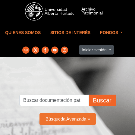
Skip to main content
QUIENES SOMOS
SITIOS DE INTERÉS
FONDOS
Iniciar sesión
Buscar
Búsqueda Avanzada »