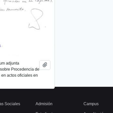
um adjunta
Añadir al portapapeles
sobre Procedencia de
 en actos oficiales en
as Sociales
Admisión
Campus