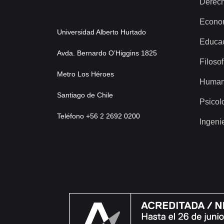
Derec
Econo
Universidad Alberto Hurtado
Educa
Avda. Bernardo O’Higgins 1825
Filosof
Metro Los Héroes
Human
Santiago de Chile
Psicol
Teléfono +56 2 2692 0200
Ingeni