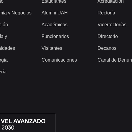
ho
Estudiantes
Acreditación
mía y Negocios
Alumni UAH
Rectoría
ción
Académicos
Vicerrectorías
ía y
Funcionarios
Directorio
idades
Visitantes
Decanos
ogía
Comunicaciones
Canal de Denun
ería