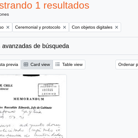
trando 1 resultados
iones
Remove filter:
Remove filter:
so
Ceremonial y protocolo
Con objetos digitales
 avanzadas de búsqueda
sta previa
Card view
Table view
Ordenar p