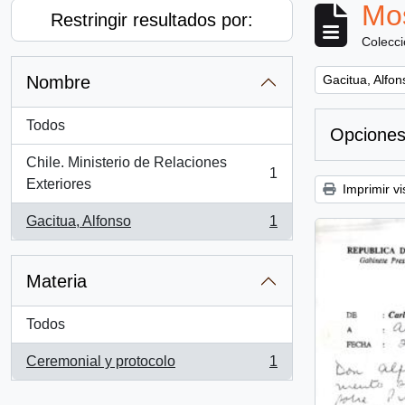
Mos
Restringir resultados por:
Colecc
Remove filter:
Nombre
Gacitua, Alfon
Todos
Opciones
Chile. Ministerio de Relaciones
1
, 1 resultados
Exteriores
Imprimir vi
Gacitua, Alfonso
1
, 1 resultados
Materia
Todos
Ceremonial y protocolo
1
, 1 resultados