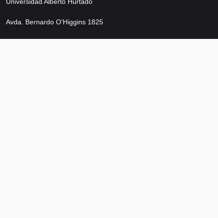
Universidad Alberto Hurtado
Avda. Bernardo O’Higgins 1825
Metro Los Héroes
Santiago de Chile
Teléfono +56 2 2692 0200