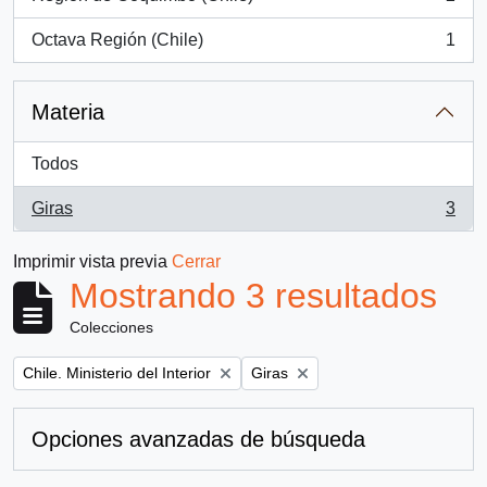
, 2 resultados
Octava Región (Chile)
1
, 1 resultados
Materia
Todos
Giras
3
, 3 resultados
Imprimir vista previa
Cerrar
Mostrando 3 resultados
Colecciones
Remove filter:
Remove filter:
Chile. Ministerio del Interior
Giras
Opciones avanzadas de búsqueda