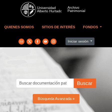
Skip to main content
QUIENES SOMOS
SITIOS DE INTERÉS
FONDOS
Iniciar sesión
Buscar
Búsqueda Avanzada »