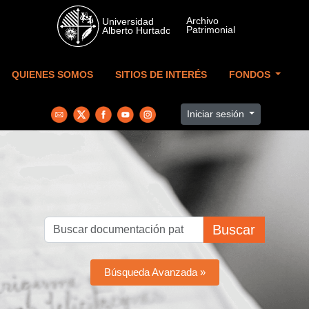
Skip to main content
QUIENES SOMOS
SITIOS DE INTERÉS
FONDOS
Iniciar sesión
Buscar
Búsqueda Avanzada »