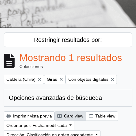
Restringir resultados por:
Mostrando 1 resultados
Colecciones
Remove filter:
Remove filter:
Remove filter:
Caldera (Chile)
Giras
Con objetos digitales
Opciones avanzadas de búsqueda
Imprimir vista previa
Card view
Table view
Ordenar por: Fecha modificada
Dirección: Clasificación en orden ascendente