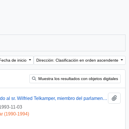
Fecha de inicio
Dirección: Clasificación en orden ascendente
Muestra los resultados con objetos digitales
Añadi
[Oficio del Subsecretario de Justicia dirigido al sr. Wilfried Telkamper, miembro del parlamento europeo]
1993-11-03
ar (1990-1994)