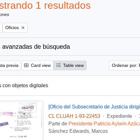
trando 1 resultados
iones
Remove filter:
Oficios
 avanzadas de búsqueda
sta previa
Card view
Table view
Ordenar por: 
s con objetos digitales
CL CLUAH 1-93-22453
·
Expediente
·
Parte de
Presidente Patricio Aylwin Azóc
Sánchez Edwards, Marcos