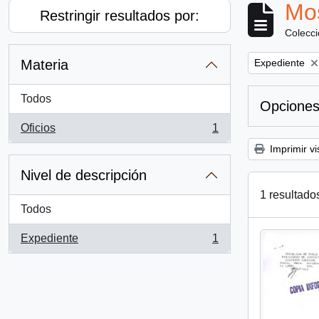
Mos
Restringir resultados por:
Colecc
Remove filter:
Materia
Expediente
Todos
Opciones
Oficios
1
, 1 resultados
Imprimir vi
Nivel de descripción
1 resultado
Todos
Expediente
1
, 1 resultados