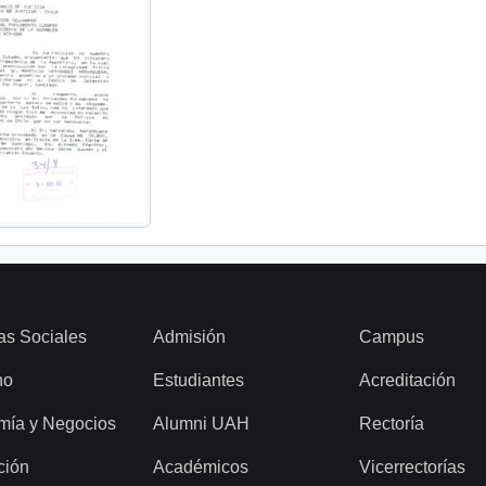
as Sociales
Admisión
Campus
ho
Estudiantes
Acreditación
mía y Negocios
Alumni UAH
Rectoría
ción
Académicos
Vicerrectorías