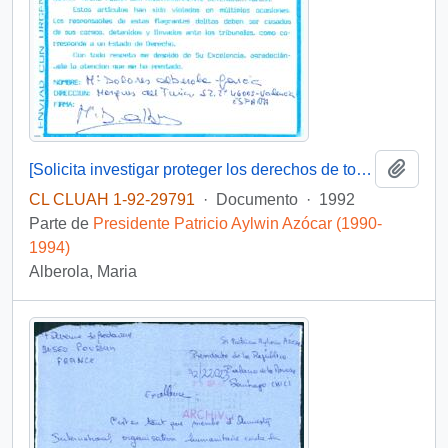
Añadi
[Solicita investigar proteger los derechos de todos los mapuches]
CL CLUAH 1-92-29791
·
Documento
·
1992
Parte de
Presidente Patricio Aylwin Azócar (1990-
1994)
Alberola, Maria