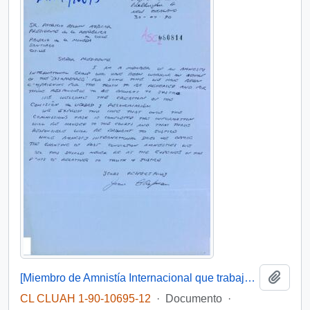
Añadi
[Miembro de Amnistía Internacional que trabaja por los detenidos desaparecidos en Chile felicita por la creacón de la Comisiónde de Verdad y Reconciliación]
CL CLUAH 1-90-10695-12
·
Documento
·