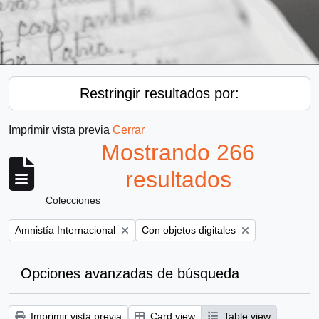
Restringir resultados por:
Imprimir vista previa
Cerrar
Mostrando 266
resultados
Colecciones
Remove filter:
Remove filter:
Amnistía Internacional
Con objetos digitales
Opciones avanzadas de búsqueda
Imprimir vista previa
Card view
Table view