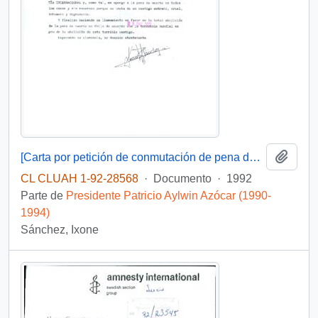
Añadi
[Carta por petición de conmutación de pena de muerte a favor de Juan Domingo Salvo]
CL CLUAH 1-92-28568
·
Documento
·
1992
Parte de
Presidente Patricio Aylwin Azócar (1990-
1994)
Sánchez, Ixone