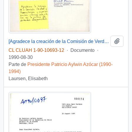
Añadi
[Agradece la creación de la Comisión de Verdad y Reconciliación y esperan que sus reformas sean claves en la justicia para los detenidos desaparecidos]
CL CLUAH 1-90-10693-12
·
Documento
·
1990-08-30
Parte de
Presidente Patricio Aylwin Azócar (1990-
1994)
Laursen, Elisabeth