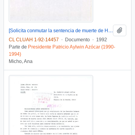
Añadi
[Solicita conmutar la sentencia de muerte de Hugo Gómez]
CL CLUAH 1-92-14457
·
Documento
·
1992
Parte de
Presidente Patricio Aylwin Azócar (1990-
1994)
Micho, Ana