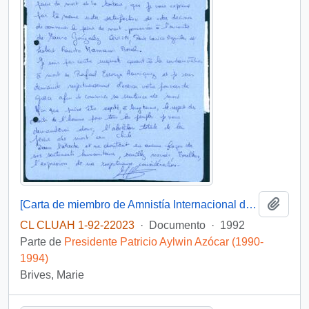
Añadi
[Carta de miembro de Amnistía Internacional dirigida al Presidente Patricio Aylwin, referente a pena de muerte]
CL CLUAH 1-92-22023
·
Documento
·
1992
Parte de
Presidente Patricio Aylwin Azócar (1990-
1994)
Brives, Marie