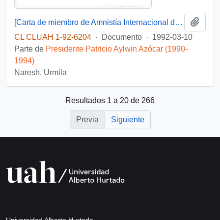
Añadi
[Carta de miembro de Amnistía Internacional dirigida al Presidente Patricio Aylwin]
CL CLUAH 1-92-6204
·
Documento
·
1992-03-10
Parte de
Presidente Patricio Aylwin Azócar (1990-
1994)
Naresh, Urmila
Resultados 1 a 20 de 266
Previa
Siguiente
Universidad Alberto Hurtado