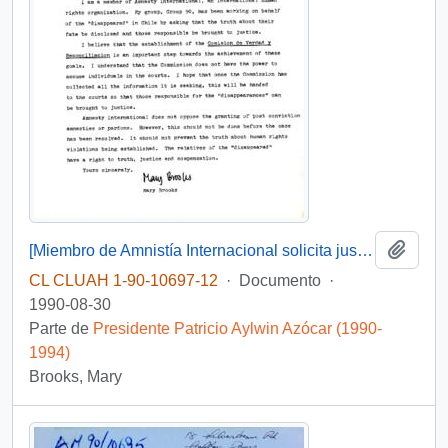
Añadi
[Miembro de Amnistía Internacional solicita justicia para los detenidos desaparecidos y felicita por la creación de la Comisión de Verdad y Reconciliación]
CL CLUAH 1-90-10697-12
·
Documento
·
1990-08-30
Parte de
Presidente Patricio Aylwin Azócar (1990-
1994)
Brooks, Mary