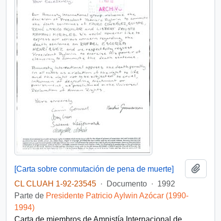
Añadi
[Carta sobre conmutación de pena de muerte]
CL CLUAH 1-92-23545
·
Documento
·
1992
Parte de
Presidente Patricio Aylwin Azócar (1990-
1994)
Carta de miembros de Amnistía Internacional de