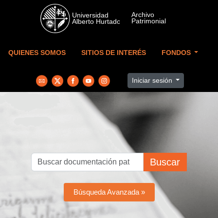
Skip to main content
QUIENES SOMOS
SITIOS DE INTERÉS
FONDOS
Iniciar sesión
Buscar
Búsqueda Avanzada »