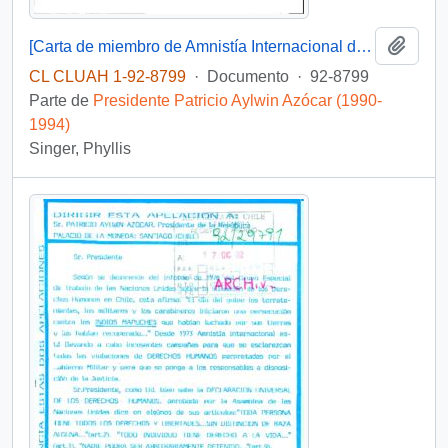
Añadi
[Carta de miembro de Amnistía Internacional dirigida al Presidente Patricio Aylwin, referente a detenidos desaparecidos]
CL CLUAH 1-92-8799
·
Documento
·
92-8799
Parte de
Presidente Patricio Aylwin Azócar (1990-
1994)
Singer, Phyllis