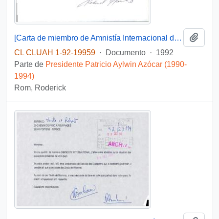
Añadi
[Carta de miembro de Amnistía Internacional dirigida al Presidente Patricio Aylwin referente a conmutar la pena de muerte]
CL CLUAH 1-92-19959
·
Documento
·
1992
Parte de
Presidente Patricio Aylwin Azócar (1990-
1994)
Rom, Roderick