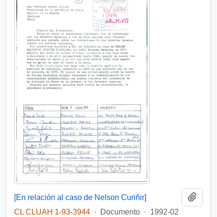
Añadi
[En relación al caso de Nelson Curiñir]
CL CLUAH 1-93-3944
·
Documento
·
1992-02