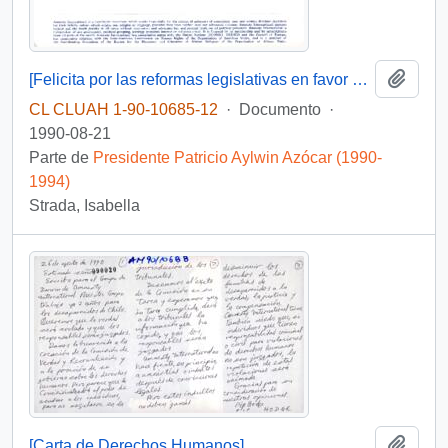
Añadi
[Felicita por las reformas legislativas en favor de los presos políticos y el apoyo del gobierno para abolir la pena de muerte]
CL CLUAH 1-90-10685-12
·
Documento
·
1990-08-21
Parte de
Presidente Patricio Aylwin Azócar (1990-
1994)
Strada, Isabella
Añadi
[Carta de Derechos Humanos]