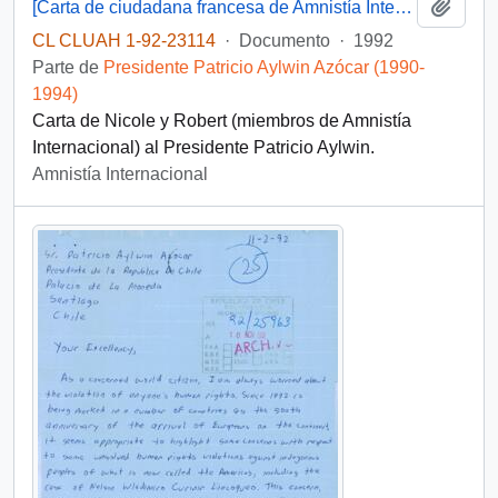
Añadi
[Carta de ciudadana francesa de Amnistía Internacional]
CL CLUAH 1-92-23114
·
Documento
·
1992
Parte de
Presidente Patricio Aylwin Azócar (1990-
1994)
Carta de Nicole y Robert (miembros de Amnistía
Internacional) al Presidente Patricio Aylwin.
Amnistía Internacional