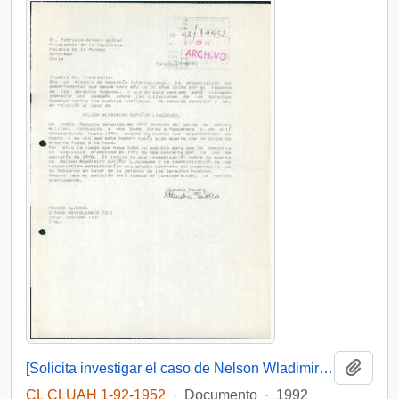
Añadi
[Solicita investigar el caso de Nelson Wladimiro Curiñir]
CL CLUAH 1-92-1952
·
Documento
·
1992