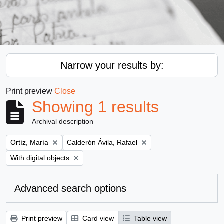
Narrow your results by:
Print preview
Close
Showing 1 results
Archival description
Remove filter:
Remove filter:
Ortíz, María
Calderón Ávila, Rafael
Remove filter:
With digital objects
Advanced search options
Print preview
Card view
Table view