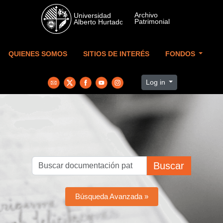
Skip to main content
QUIENES SOMOS
SITIOS DE INTERÉS
FONDOS
Log in
Buscar
Búsqueda Avanzada »