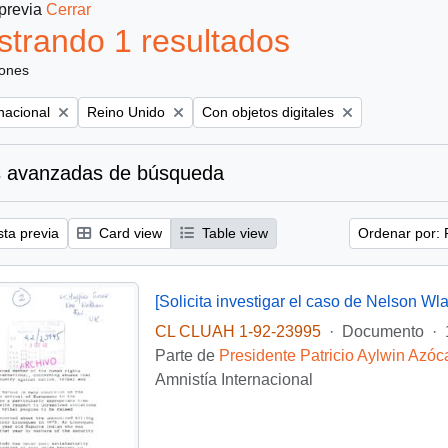
 previa
Cerrar
trando 1 resultados
iones
Remove filter:
Remove filter:
nacional
Reino Unido
Con objetos digitales
 avanzadas de búsqueda
sta previa
Card view
Table view
Ordenar por: 
[Solicita investigar el caso de Nelson Wla
CL CLUAH 1-92-23995
·
Documento
·
Parte de
Presidente Patricio Aylwin Azóc
Amnistía Internacional