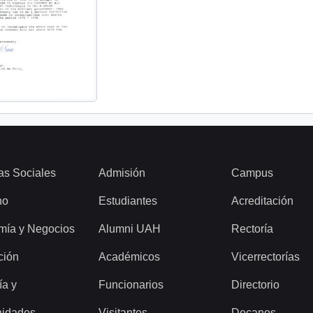
as Sociales
Admisión
Campus
ho
Estudiantes
Acreditación
mía y Negocios
Alumni UAH
Rectoría
ción
Académicos
Vicerrectorías
ía y
Funcionarios
Directorio
idades
Visitantes
Decanos