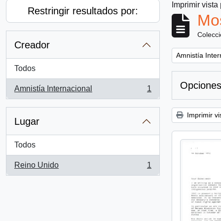
Imprimir vista
Restringir resultados por:
Mos
Colecc
Creador
Remove filter:
Amnistía Inter
Todos
Opciones
Amnistía Internacional
1
, 1 resultados
Imprimir vi
Lugar
Todos
Reino Unido
1
, 1 resultados