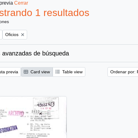
 previa
Cerrar
trando 1 resultados
iones
Remove filter:
Oficios
 avanzadas de búsqueda
sta previa
Card view
Table view
Ordenar por: 