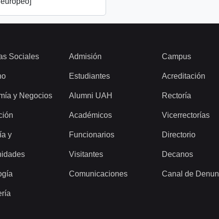
 europeo]
as Sociales
Admisión
Campus
ho
Estudiantes
Acreditación
mía y Negocios
Alumni UAH
Rectoría
ción
Académicos
Vicerrectorías
ía y
Funcionarios
Directorio
idades
Visitantes
Decanos
ogía
Comunicaciones
Canal de Denun
ería