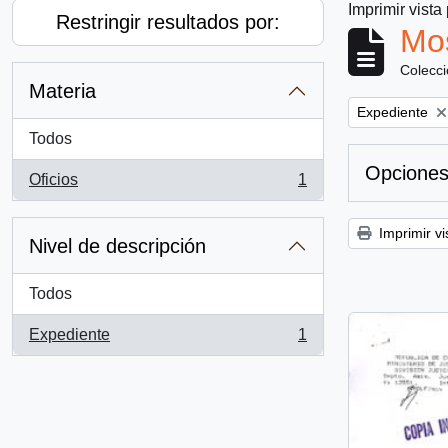
Imprimir vista
Restringir resultados por:
Mos
Colecc
Materia
Remove filter:
Expediente
Todos
Opciones
Oficios
1
, 1 resultados
Imprimir vi
Nivel de descripción
Todos
Expediente
1
, 1 resultados