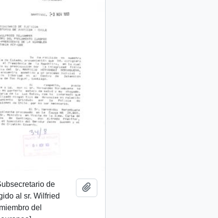
 Subsecretario de
Añadir al portapapeles
gido al sr. Wilfried
 miembro del