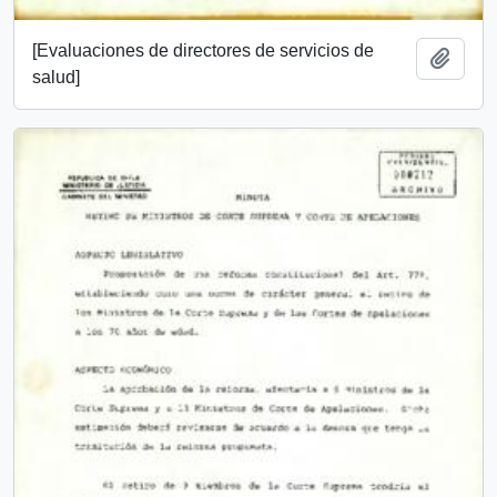
[Evaluaciones de directores de servicios de
Añadi
salud]