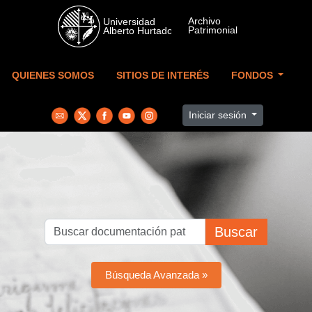
Skip to main content
QUIENES SOMOS
SITIOS DE INTERÉS
FONDOS
Iniciar sesión
Buscar
Búsqueda Avanzada »