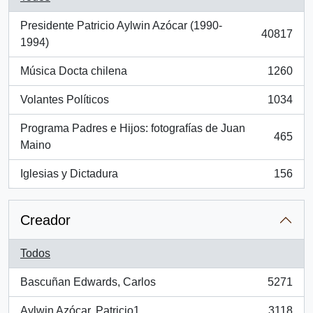
Presidente Patricio Aylwin Azócar (1990-
40817
, 40817 resultados
1994)
Música Docta chilena
1260
, 1260 resultados
Volantes Políticos
1034
, 1034 resultados
Programa Padres e Hijos: fotografías de Juan
465
, 465 resultados
Maino
Iglesias y Dictadura
156
, 156 resultados
Creador
Todos
Bascuñan Edwards, Carlos
5271
, 5271 resultados
Aylwin Azócar, Patricio1
3118