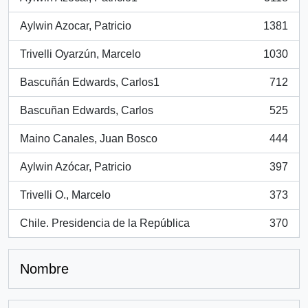
, 3118 resultados
Aylwin Azocar, Patricio
1381
, 1381 resultados
Trivelli Oyarzún, Marcelo
1030
, 1030 resultados
Bascuñán Edwards, Carlos1
712
, 712 resultados
Bascuñan Edwards, Carlos
525
, 525 resultados
Maino Canales, Juan Bosco
444
, 444 resultados
Aylwin Azócar, Patricio
397
, 397 resultados
Trivelli O., Marcelo
373
, 373 resultados
Chile. Presidencia de la República
370
, 370 resultados
Nombre