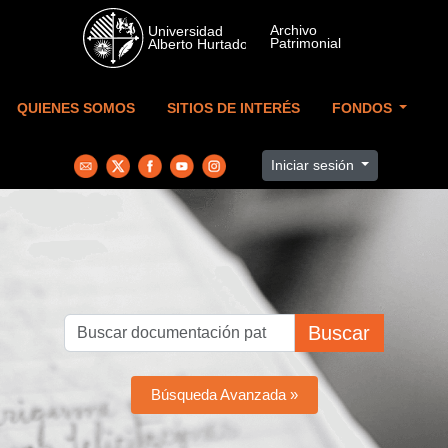
Skip to main content
QUIENES SOMOS
SITIOS DE INTERÉS
FONDOS
Iniciar sesión
Buscar
Búsqueda Avanzada »