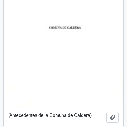
[Antecedentes de la Comuna de Caldera)
Add t