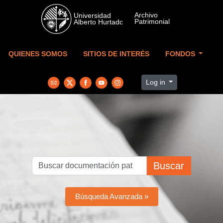
Skip to main content
QUIENES SOMOS
SITIOS DE INTERÉS
FONDOS
Log in
Buscar
Búsqueda Avanzada »