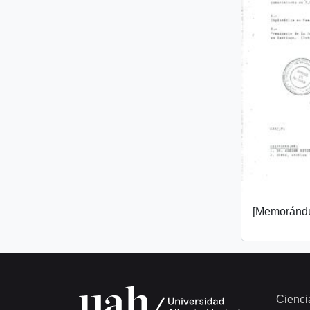
[Memorándu
Cienci