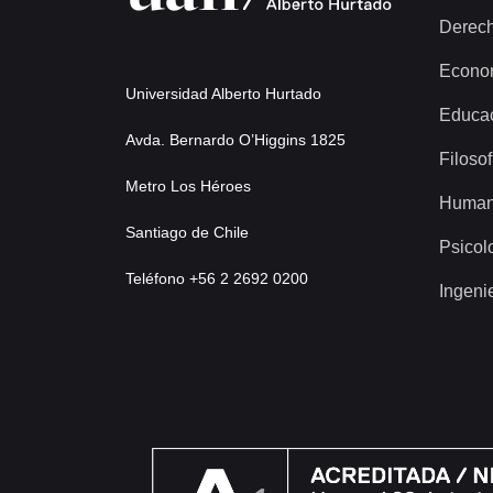
Derec
Econo
Universidad Alberto Hurtado
Educa
Avda. Bernardo O’Higgins 1825
Filosof
Metro Los Héroes
Human
Santiago de Chile
Psicol
Teléfono +56 2 2692 0200
Ingeni