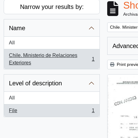
Sho
Narrow your results by:
Archiva
Remove filter:
Name
Chile. Ministe
All
Advanced
Chile. Ministerio de Relaciones
1
, 1 results
Exteriores
Print previ
Level of description
All
File
1
, 1 results