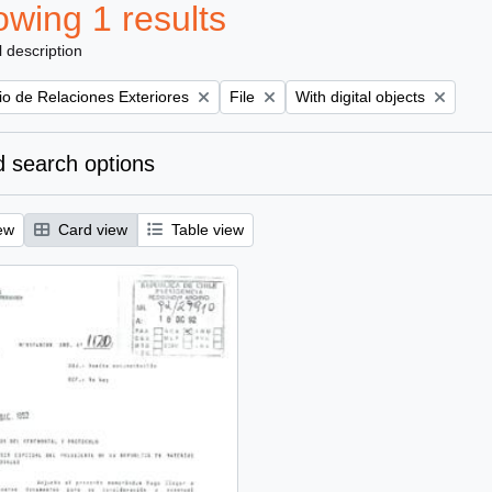
wing 1 results
l description
Remove filter:
Remove filter:
rio de Relaciones Exteriores
File
With digital objects
 search options
ew
Card view
Table view