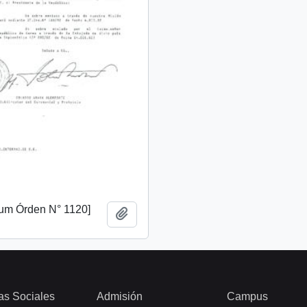
m Órden N° 1120]
Add to clipboard
as Sociales
Admisión
Campus