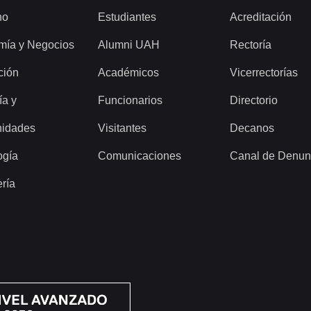
ho
Estudiantes
Acreditación
mía y Negocios
Alumni UAH
Rectoría
ción
Académicos
Vicerrectorías
ía y
Funcionarios
Directorio
idades
Visitantes
Decanos
ogía
Comunicaciones
Canal de Denun
ería