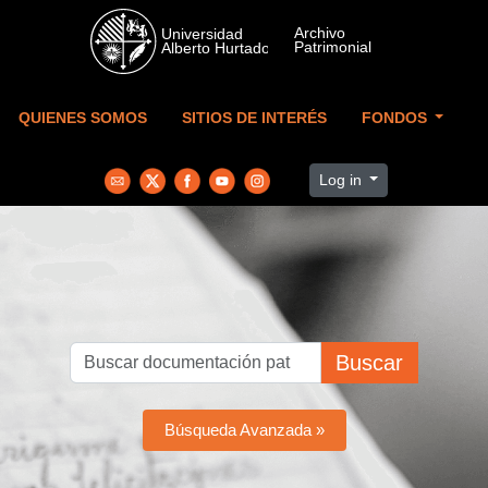
Skip to main content
QUIENES SOMOS
SITIOS DE INTERÉS
FONDOS
Log in
Buscar
Búsqueda Avanzada »