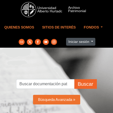
Skip to main content
QUIENES SOMOS
SITIOS DE INTERÉS
FONDOS
Iniciar sesión
Buscar
Búsqueda Avanzada »