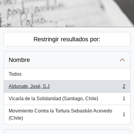
Restringir resultados por:
Nombre
Todos
Aldunate, José, S.J
2
, 2 resultados
Vicaría de la Solidaridad (Santiago, Chile)
1
, 1 resultados
Movimiento Contra la Tortura Sebastián Acevedo
1
, 1 resultados
(Chile)