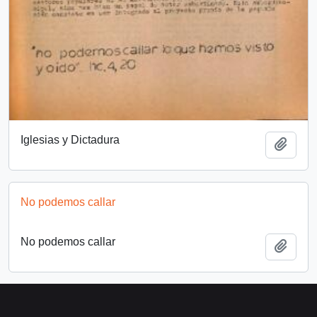
Iglesias y Dictadura
Añadi
No podemos callar
No podemos callar
Añadi