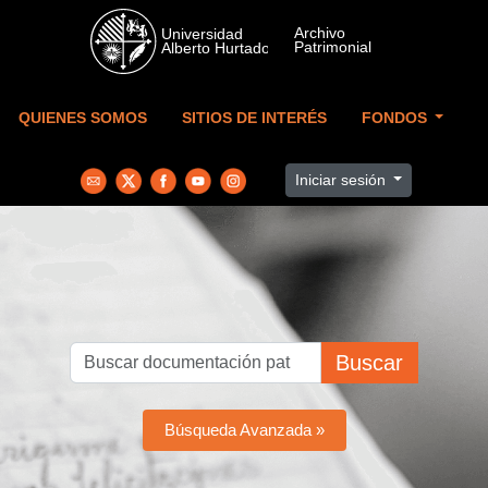
Skip to main content
QUIENES SOMOS
SITIOS DE INTERÉS
FONDOS
Iniciar sesión
Buscar
Búsqueda Avanzada »