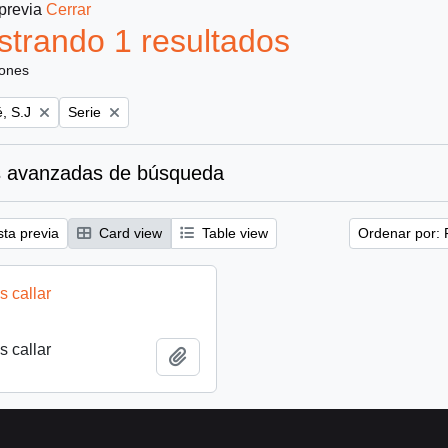
 previa
Cerrar
trando 1 resultados
iones
Remove filter:
, S.J
Serie
 avanzadas de búsqueda
sta previa
Card view
Table view
Ordenar por: 
 callar
 callar
Añadir al portapapeles