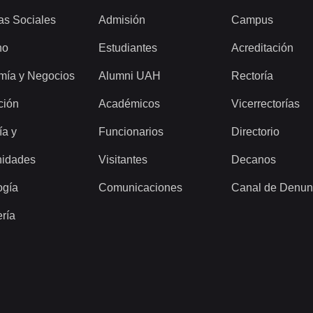
as Sociales
Admisión
Campus
ho
Estudiantes
Acreditación
mía y Negocios
Alumni UAH
Rectoría
ción
Académicos
Vicerrectorías
ía y
Funcionarios
Directorio
idades
Visitantes
Decanos
ogía
Comunicaciones
Canal de Denun
ería