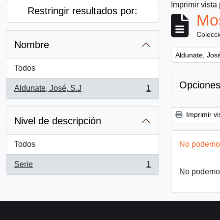
Imprimir vista
Restringir resultados por:
Mos
Colecc
Nombre
Remove filter:
Aldunate, José
Todos
Opciones
Aldunate, José, S.J
1
, 1 resultados
Imprimir vi
Nivel de descripción
Todos
No podemos
Serie
1
, 1 resultados
No podemos