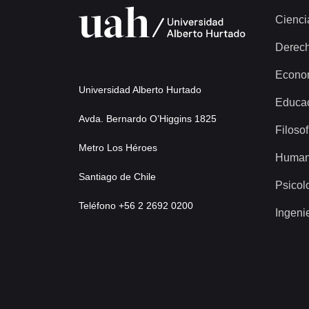
Cienci
Derec
Econo
Universidad Alberto Hurtado
Educa
Avda. Bernardo O’Higgins 1825
Filosof
Metro Los Héroes
Human
Santiago de Chile
Psicol
Teléfono +56 2 2692 0200
Ingeni