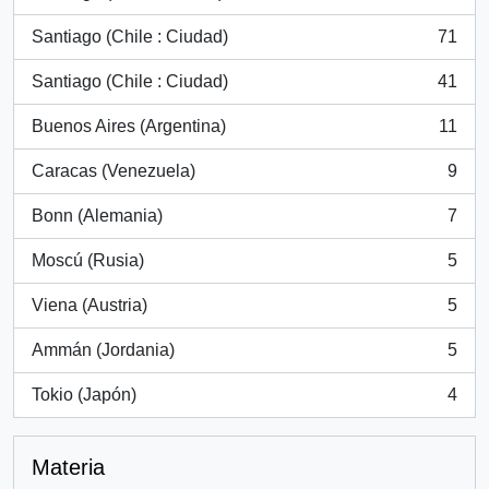
, 105 resultados
Santiago (Chile : Ciudad)
71
, 71 resultados
Santiago (Chile : Ciudad)
41
, 41 resultados
Buenos Aires (Argentina)
11
, 11 resultados
Caracas (Venezuela)
9
, 9 resultados
Bonn (Alemania)
7
, 7 resultados
Moscú (Rusia)
5
, 5 resultados
Viena (Austria)
5
, 5 resultados
Ammán (Jordania)
5
, 5 resultados
Tokio (Japón)
4
, 4 resultados
Materia