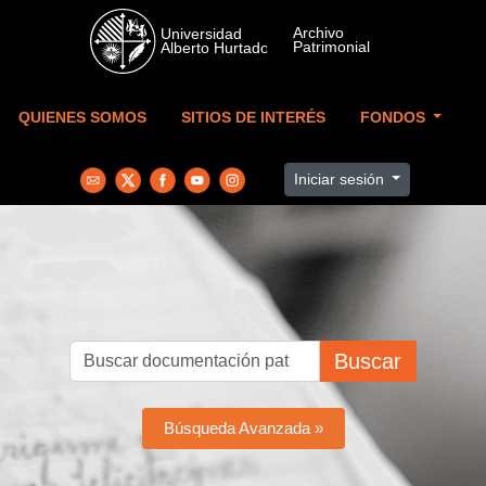
Skip to main content
QUIENES SOMOS
SITIOS DE INTERÉS
FONDOS
Iniciar sesión
Buscar
Búsqueda Avanzada »