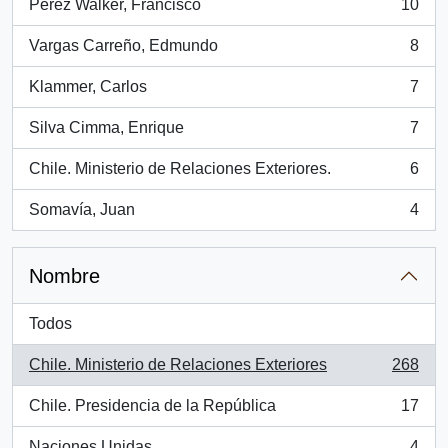
Pérez Walker, Francisco
10
, 10 resultados
Vargas Carreño, Edmundo
8
, 8 resultados
Klammer, Carlos
7
, 7 resultados
Silva Cimma, Enrique
7
, 7 resultados
Chile. Ministerio de Relaciones Exteriores.
6
, 6 resultados
Somavía, Juan
4
, 4 resultados
Nombre
Todos
Chile. Ministerio de Relaciones Exteriores
268
, 268 resultados
Chile. Presidencia de la República
17
, 17 resultados
Naciones Unidas
4