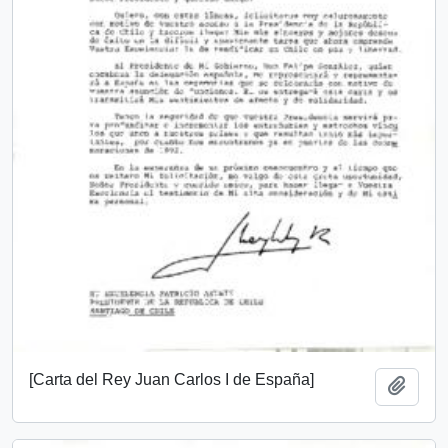
[Carta del Rey Juan Carlos I de España]
Añadi