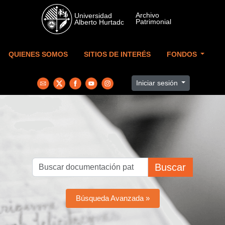
Skip to main content
QUIENES SOMOS
SITIOS DE INTERÉS
FONDOS
Iniciar sesión
Buscar
Búsqueda Avanzada »