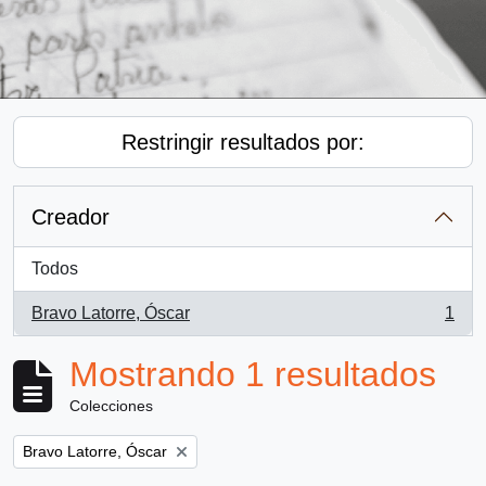
Restringir resultados por:
Creador
Todos
Bravo Latorre, Óscar
1
, 1 resultados
Mostrando 1 resultados
Colecciones
Remove filter:
Bravo Latorre, Óscar