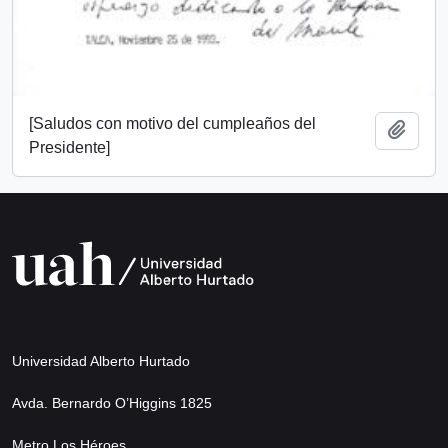
[Saludos con motivo del cumpleaños del
Añadi
Presidente]
Universidad Alberto Hurtado
Avda. Bernardo O’Higgins 1825
Metro Los Héroes