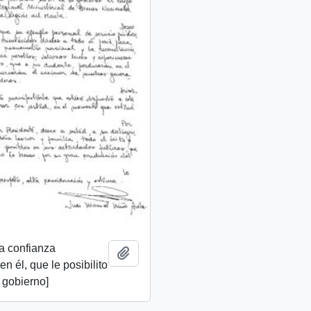
a confianza
Añadir al portapapeles
n él, que le posibilito
u gobierno]