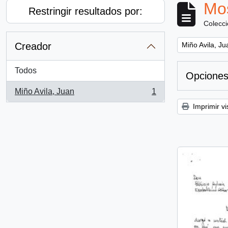
Mos
Restringir resultados por:
Colecc
Remove filter:
Creador
Miño Avila, Ju
Todos
Opciones
Miño Avila, Juan
1
, 1 resultados
Imprimir vi