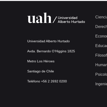
Cienci
Derec
Econo
Universidad Alberto Hurtado
Educa
Avda. Bernardo O’Higgins 1825
Filosof
Metro Los Héroes
Human
Santiago de Chile
Psicol
Teléfono +56 2 2692 0200
Ingeni