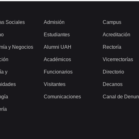
as Sociales
Admisión
Campus
ho
Estudiantes
Acreditación
mía y Negocios
Alumni UAH
Rectoría
ción
Académicos
Vicerrectorías
ía y
Funcionarios
Directorio
idades
Visitantes
Decanos
ogía
Comunicaciones
Canal de Denun
ería