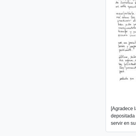
[Agradece l
depositada e
servir en s