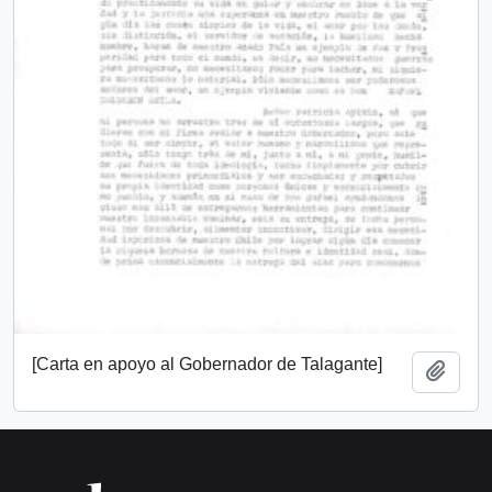
[Carta en apoyo al Gobernador de Talagante]
Añadi