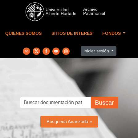
Skip to main content
QUIENES SOMOS
SITIOS DE INTERÉS
FONDOS
Iniciar sesión
Buscar
Búsqueda Avanzada »