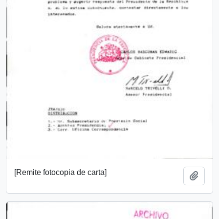
[Remite fotocopia de carta]
Añadi