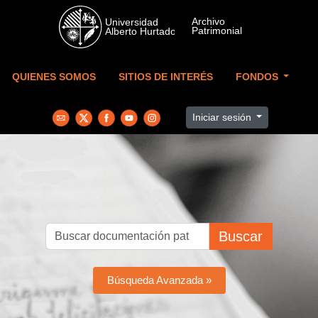
Skip to main content
QUIENES SOMOS
SITIOS DE INTERÉS
FONDOS
Iniciar sesión
Buscar
Búsqueda Avanzada »