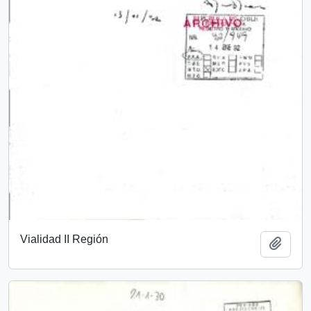
Vialidad II Región
Añadi