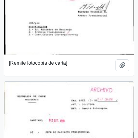
[Remite fotocopia de carta]
Añadi