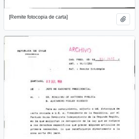
[Remite fotocopia de carta]
Añadi