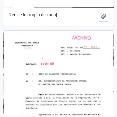
[Remite fotocopia de carta]
Añadi