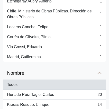
Etchegaray Aubry, Alberto
1
, 1 resultados
Chile. Ministerio de Obras Públicas. Dirección de
1
, 1 resultados
Obras Públicas
Lecaros Concha, Felipe
1
, 1 resultados
Corrêa de Oliveira, Plinio
1
, 1 resultados
Vío Grossi, Eduardo
1
, 1 resultados
Madrid, Guillermina
1
, 1 resultados
Nombre
Todos
Hurtado Ruiz-Tagle, Carlos
20
, 20 resultados
Krauss Rusque, Enrique
14
, 14 resultados