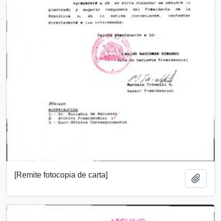
[Remite fotocopia de carta]
Añadi