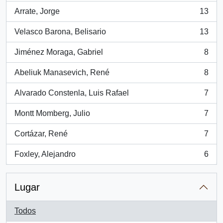
Arrate, Jorge
13
, 13 resultados
Velasco Barona, Belisario
13
, 13 resultados
Jiménez Moraga, Gabriel
8
, 8 resultados
Abeliuk Manasevich, René
8
, 8 resultados
Alvarado Constenla, Luis Rafael
7
, 7 resultados
Montt Momberg, Julio
7
, 7 resultados
Cortázar, René
7
, 7 resultados
Foxley, Alejandro
6
, 6 resultados
Lugar
Todos