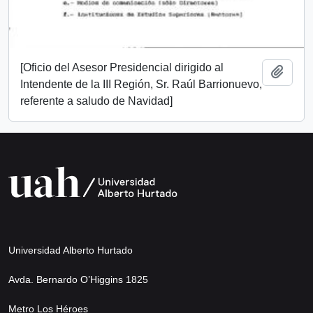
[Oficio del Asesor Presidencial dirigido al
Añadi
Intendente de la III Región, Sr. Raúl Barrionuevo,
referente a saludo de Navidad]
Universidad Alberto Hurtado
Avda. Bernardo O’Higgins 1825
Metro Los Héroes