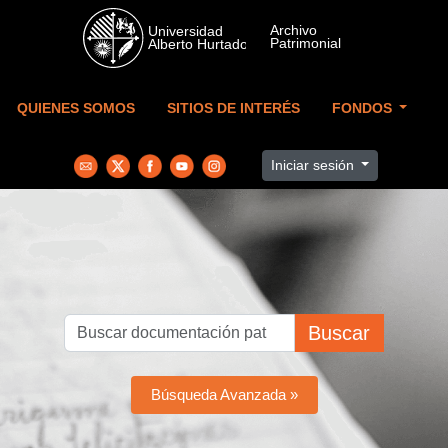
Skip to main content
QUIENES SOMOS
SITIOS DE INTERÉS
FONDOS
Iniciar sesión
Buscar
Búsqueda Avanzada »