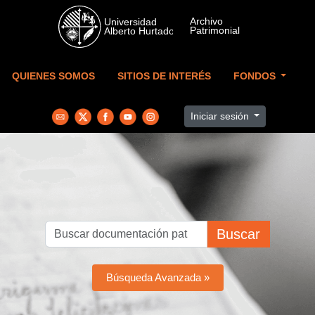
Skip to main content
QUIENES SOMOS
SITIOS DE INTERÉS
FONDOS
Iniciar sesión
Buscar
Búsqueda Avanzada »