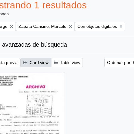
trando 1 resultados
iones
Remove filter:
Remove filter:
orge
Zapata Cancino, Marcelo
Con objetos digitales
 avanzadas de búsqueda
sta previa
Card view
Table view
Ordenar por: 