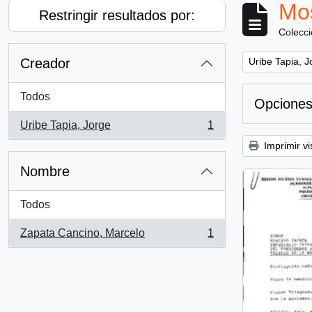
Mos
Restringir resultados por:
Colecc
Remove filter:
Creador
Uribe Tapia, J
Todos
Opciones
Uribe Tapia, Jorge
1
, 1 resultados
Imprimir vi
Nombre
Todos
Zapata Cancino, Marcelo
1
, 1 resultados