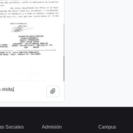
 visita]
Añadir al portapapeles
as Sociales
Admisión
Campus