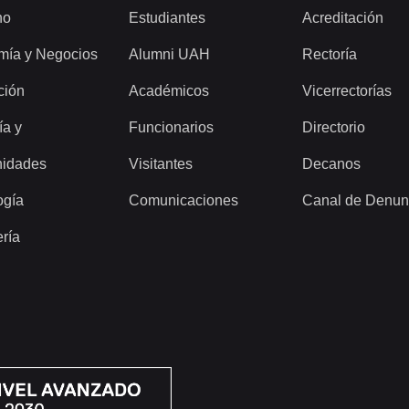
ho
Estudiantes
Acreditación
mía y Negocios
Alumni UAH
Rectoría
ción
Académicos
Vicerrectorías
ía y
Funcionarios
Directorio
idades
Visitantes
Decanos
ogía
Comunicaciones
Canal de Denun
ería