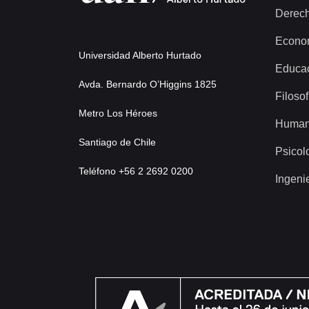
Derec
Econo
Universidad Alberto Hurtado
Educa
Avda. Bernardo O’Higgins 1825
Filosof
Metro Los Héroes
Human
Santiago de Chile
Psicol
Teléfono +56 2 2692 0200
Ingeni